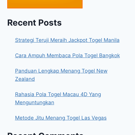
Recent Posts
Strategi Teruji Meraih Jackpot Togel Manila
Cara Ampuh Membaca Pola Togel Bangkok
Panduan Lengkap Menang Togel New
Zealand
Rahasia Pola Togel Macau 4D Yang
Menguntungkan
Metode Jitu Menang Togel Las Vegas