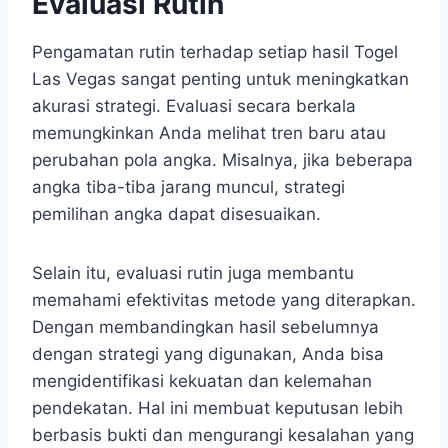
Evaluasi Rutin
Pengamatan rutin terhadap setiap hasil Togel
Las Vegas sangat penting untuk meningkatkan
akurasi strategi. Evaluasi secara berkala
memungkinkan Anda melihat tren baru atau
perubahan pola angka. Misalnya, jika beberapa
angka tiba-tiba jarang muncul, strategi
pemilihan angka dapat disesuaikan.
Selain itu, evaluasi rutin juga membantu
memahami efektivitas metode yang diterapkan.
Dengan membandingkan hasil sebelumnya
dengan strategi yang digunakan, Anda bisa
mengidentifikasi kekuatan dan kelemahan
pendekatan. Hal ini membuat keputusan lebih
berbasis bukti dan mengurangi kesalahan yang