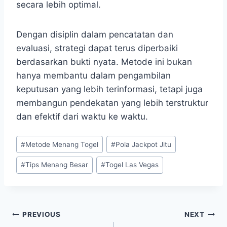
secara lebih optimal.
Dengan disiplin dalam pencatatan dan
evaluasi, strategi dapat terus diperbaiki
berdasarkan bukti nyata. Metode ini bukan
hanya membantu dalam pengambilan
keputusan yang lebih terinformasi, tetapi juga
membangun pendekatan yang lebih terstruktur
dan efektif dari waktu ke waktu.
Post
#
Metode Menang Togel
#
Pola Jackpot Jitu
Tags:
#
Tips Menang Besar
#
Togel Las Vegas
Post
PREVIOUS
NEXT