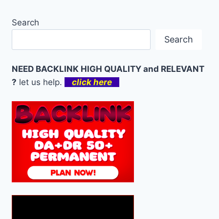
Search
Search
NEED BACKLINK HIGH QUALITY and RELEVANT
?
let us help.
click here