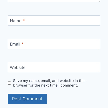
Name
*
Email
*
Website
Save my name, email, and website in this
browser for the next time I comment.