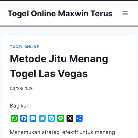
Skip
Togel Online Maxwin Terus
to
content
TOGEL ONLINE
Metode Jitu Menang
Togel Las Vegas
03/28/2026
Bagikan
W
F
M
T
S
L
X
S
h
a
e
e
k
i
h
a
c
s
l
y
n
a
Menemukan strategi efektif untuk menang