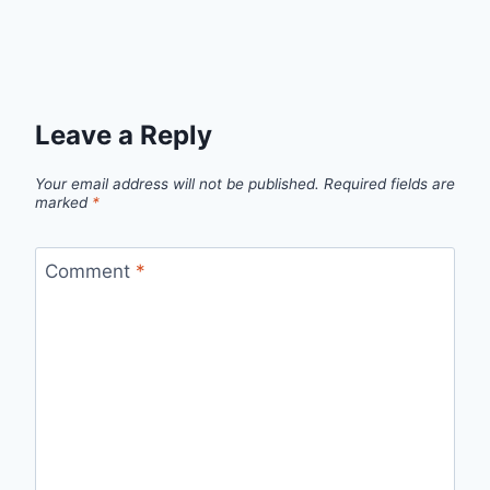
Leave a Reply
Your email address will not be published.
Required fields are
marked
*
Comment
*