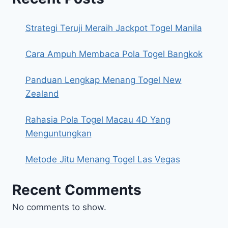
Strategi Teruji Meraih Jackpot Togel Manila
Cara Ampuh Membaca Pola Togel Bangkok
Panduan Lengkap Menang Togel New
Zealand
Rahasia Pola Togel Macau 4D Yang
Menguntungkan
Metode Jitu Menang Togel Las Vegas
Recent Comments
No comments to show.