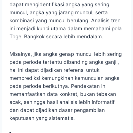
dapat mengidentifikasi angka yang sering
muncul, angka yang jarang muncul, serta
kombinasi yang muncul berulang. Analisis tren
ini menjadi kunci utama dalam memahami pola
Togel Bangkok secara lebih mendalam.
Misalnya, jika angka genap muncul lebih sering
pada periode tertentu dibanding angka ganjil,
hal ini dapat dijadikan referensi untuk
memprediksi kemungkinan kemunculan angka
pada periode berikutnya. Pendekatan ini
memanfaatkan data konkret, bukan tebakan
acak, sehingga hasil analisis lebih informatif
dan dapat dijadikan dasar pengambilan
keputusan yang sistematis.