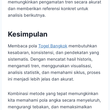
memungkinkan pengamatan tren secara akurat
dan memberikan referensi konkret untuk
analisis berikutnya.
Kesimpulan
Membaca pola
Togel Bangkok
membutuhkan
kesabaran, konsistensi, dan pendekatan yang
sistematis. Dengan mencatat hasil historis,
mengamati tren, menggunakan visualisasi,
analisis statistik, dan memahami siklus, proses
ini menjadi lebih jelas dan akurat.
Kombinasi metode yang tepat memungkinkan
kita memahami pola angka secara menyeluruh,
mengurangi tebakan, dan memaksimalkan