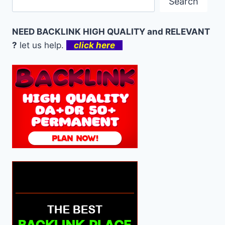
Search
NEED BACKLINK HIGH QUALITY and RELEVANT
?
let us help.
click here