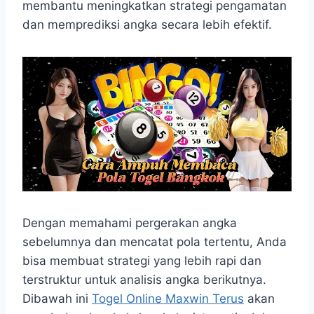
t
e
s
e
p
e
r
membantu meningkatkan strategi pengamatan
s
b
e
g
e
e
dan memprediksi angka secara lebih efektif.
A
o
n
r
p
o
g
a
p
k
e
m
r
Dengan memahami pergerakan angka
sebelumnya dan mencatat pola tertentu, Anda
bisa membuat strategi yang lebih rapi dan
terstruktur untuk analisis angka berikutnya.
Dibawah ini
Togel Online Maxwin Terus
akan