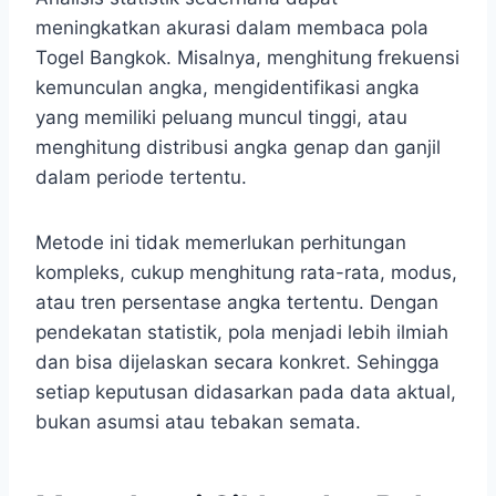
meningkatkan akurasi dalam membaca pola
Togel Bangkok. Misalnya, menghitung frekuensi
kemunculan angka, mengidentifikasi angka
yang memiliki peluang muncul tinggi, atau
menghitung distribusi angka genap dan ganjil
dalam periode tertentu.
Metode ini tidak memerlukan perhitungan
kompleks, cukup menghitung rata-rata, modus,
atau tren persentase angka tertentu. Dengan
pendekatan statistik, pola menjadi lebih ilmiah
dan bisa dijelaskan secara konkret. Sehingga
setiap keputusan didasarkan pada data aktual,
bukan asumsi atau tebakan semata.