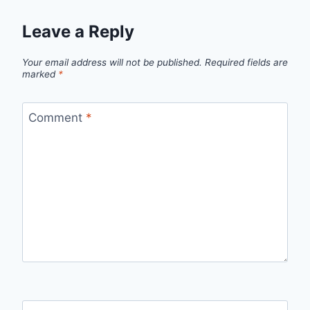
Leave a Reply
Your email address will not be published.
Required fields are
marked
*
Comment
*