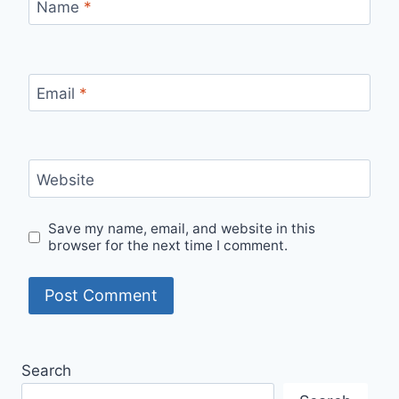
Name
*
Email
*
Website
Save my name, email, and website in this
browser for the next time I comment.
Search