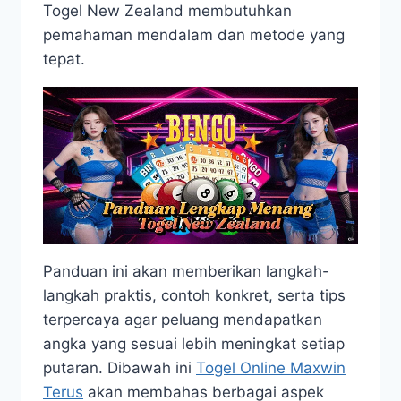
Togel New Zealand membutuhkan
pemahaman mendalam dan metode yang
tepat.
Panduan ini akan memberikan langkah-
langkah praktis, contoh konkret, serta tips
terpercaya agar peluang mendapatkan
angka yang sesuai lebih meningkat setiap
putaran. Dibawah ini
Togel Online Maxwin
Terus
akan membahas berbagai aspek