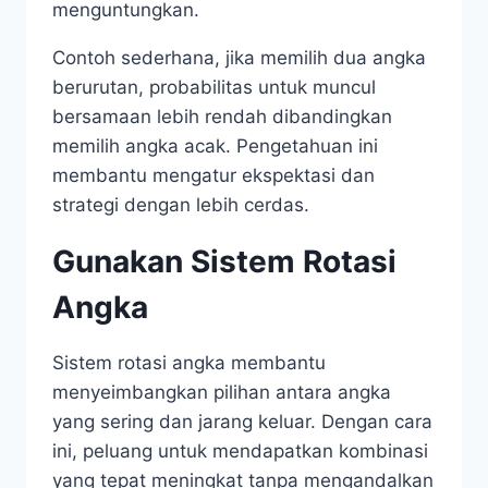
menguntungkan.
Contoh sederhana, jika memilih dua angka
berurutan, probabilitas untuk muncul
bersamaan lebih rendah dibandingkan
memilih angka acak. Pengetahuan ini
membantu mengatur ekspektasi dan
strategi dengan lebih cerdas.
Gunakan Sistem Rotasi
Angka
Sistem rotasi angka membantu
menyeimbangkan pilihan antara angka
yang sering dan jarang keluar. Dengan cara
ini, peluang untuk mendapatkan kombinasi
yang tepat meningkat tanpa mengandalkan