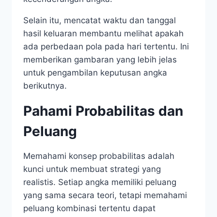
Selain itu, mencatat waktu dan tanggal
hasil keluaran membantu melihat apakah
ada perbedaan pola pada hari tertentu. Ini
memberikan gambaran yang lebih jelas
untuk pengambilan keputusan angka
berikutnya.
Pahami Probabilitas dan
Peluang
Memahami konsep probabilitas adalah
kunci untuk membuat strategi yang
realistis. Setiap angka memiliki peluang
yang sama secara teori, tetapi memahami
peluang kombinasi tertentu dapat