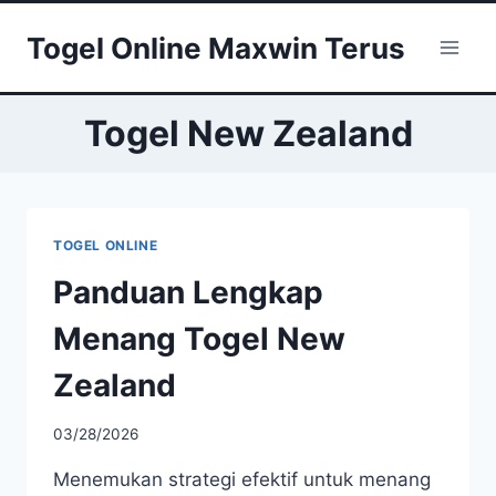
Skip
Togel Online Maxwin Terus
to
content
Togel New Zealand
TOGEL ONLINE
Panduan Lengkap
Menang Togel New
Zealand
03/28/2026
Menemukan strategi efektif untuk menang