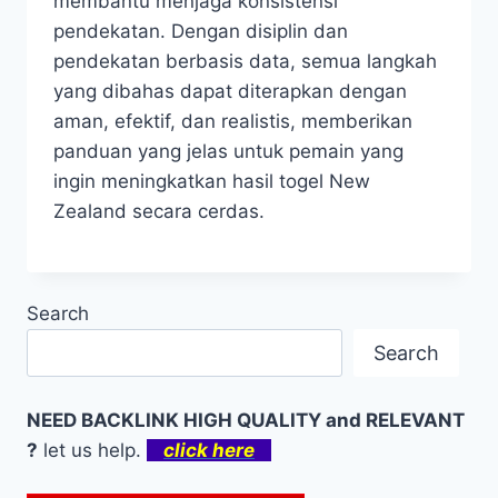
membantu menjaga konsistensi
pendekatan. Dengan disiplin dan
pendekatan berbasis data, semua langkah
yang dibahas dapat diterapkan dengan
aman, efektif, dan realistis, memberikan
panduan yang jelas untuk pemain yang
ingin meningkatkan hasil togel New
Zealand secara cerdas.
Search
Search
NEED BACKLINK HIGH QUALITY and RELEVANT
?
let us help.
click here