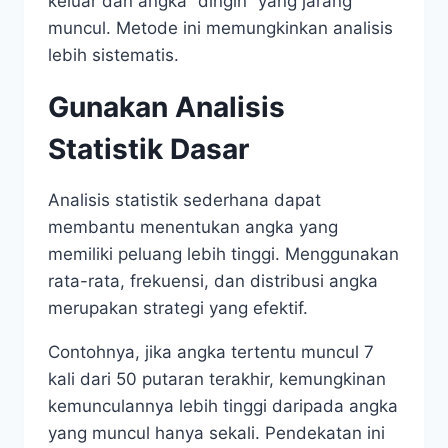
keluar dan angka “dingin” yang jarang
muncul. Metode ini memungkinkan analisis
lebih sistematis.
Gunakan Analisis
Statistik Dasar
Analisis statistik sederhana dapat
membantu menentukan angka yang
memiliki peluang lebih tinggi. Menggunakan
rata-rata, frekuensi, dan distribusi angka
merupakan strategi yang efektif.
Contohnya, jika angka tertentu muncul 7
kali dari 50 putaran terakhir, kemungkinan
kemunculannya lebih tinggi daripada angka
yang muncul hanya sekali. Pendekatan ini