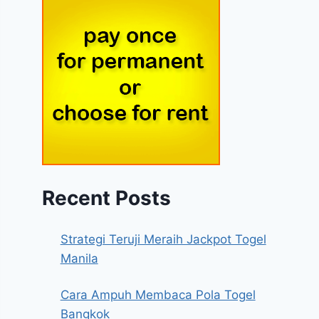
Recent Posts
Strategi Teruji Meraih Jackpot Togel
Manila
Cara Ampuh Membaca Pola Togel
Bangkok