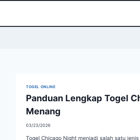
Skip
to
content
TOGEL ONLINE
Panduan Lengkap Togel C
Menang
03/23/2026
Togel Chicago Night menjadi salah satu jeni