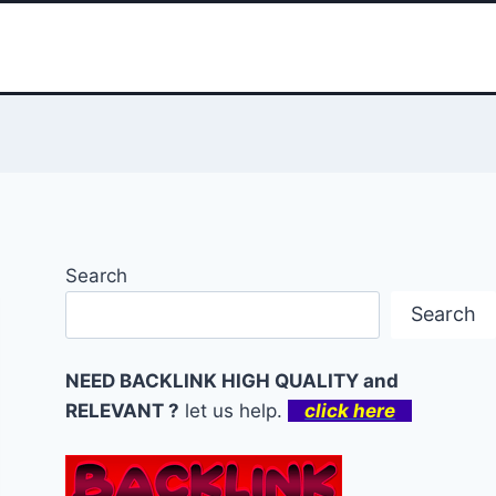
Search
Search
NEED BACKLINK HIGH QUALITY and
RELEVANT ?
let us help.
click here