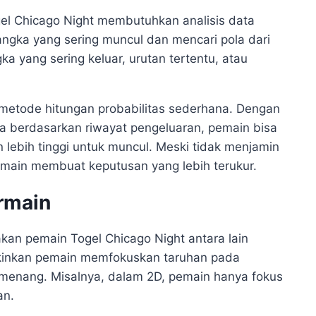
l Chicago Night membutuhkan analisis data
angka yang sering muncul dan mencari pola dari
ka yang sering keluar, urutan tertentu, atau
n metode hitungan probabilitas sederhana. Dengan
a berdasarkan riwayat pengeluaran, pemain bisa
lebih tinggi untuk muncul. Meski tidak menjamin
ain membuat keputusan yang lebih terukur.
rmain
akan pemain Togel Chicago Night antara lain
kinkan pemain memfokuskan taruhan pada
uk menang. Misalnya, dalam 2D, pemain hanya fokus
an.