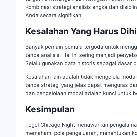
Kombinasi strategi analisis angka dan disi
Anda secara signifikan.
Kesalahan Yang Harus Dihi
Banyak pemain pemula tergoda untuk mengg
tanpa analisis. Hal ini sering menjadi peny
Selalu gunakan data historis sebagai dasar 
Kesalahan lain adalah tidak mengelola moda
tanpa strategi yang jelas dapat menguras d
dan pengelolaan modal adalah kunci untuk be
Kesimpulan
Togel Chicago Night menawarkan pengalaman
memahami pola pengeluaran, menentukan kom