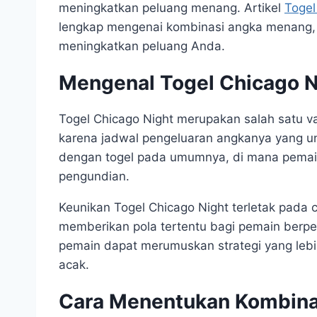
meningkatkan peluang menang. Artikel
Togel
lengkap mengenai kombinasi angka menang, st
meningkatkan peluang Anda.
Mengenal Togel Chicago N
Togel Chicago Night merupakan salah satu var
karena jadwal pengeluaran angkanya yang un
dengan togel pada umumnya, di mana pemain
pengundian.
Keunikan Togel Chicago Night terletak pada
memberikan pola tertentu bagi pemain berp
pemain dapat merumuskan strategi yang lebi
acak.
Cara Menentukan Kombin