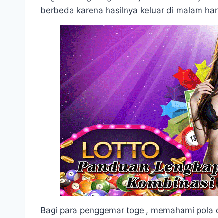
berbeda karena hasilnya keluar di malam hari
Bagi para penggemar togel, memahami pola d