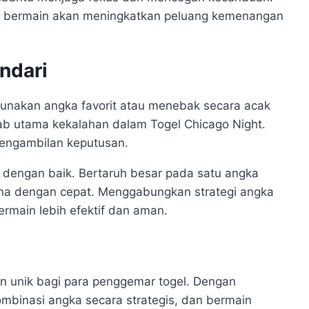
plin bermain akan meningkatkan peluang kemenangan
ndari
unakan angka favorit atau menebak secara acak
ebab utama kekalahan dalam Togel Chicago Night.
pengambilan keputusan.
l dengan baik. Bertaruh besar pada satu angka
ana dengan cepat. Menggabungkan strategi angka
rmain lebih efektif dan aman.
 unik bagi para penggemar togel. Dengan
binasi angka secara strategis, dan bermain