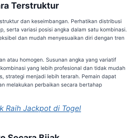
a Terstruktur
 struktur dan keseimbangan. Perhatikan distribusi
p, serta variasi posisi angka dalam satu kombinasi.
eksibel dan mudah menyesuaikan diri dengan tren
tan atau homogen. Susunan angka yang variatif
ombinasi yang lebih profesional dan tidak mudah
s, strategi menjadi lebih terarah. Pemain dapat
dan melakukan perbaikan secara bertahap
ik Raih Jackpot di Togel
o Secara Bijak