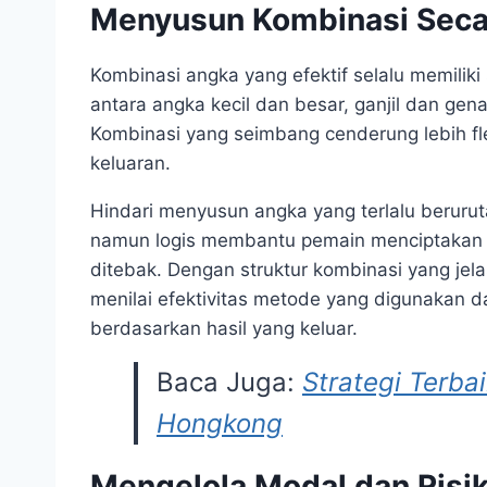
Menyusun Kombinasi Secar
Kombinasi angka yang efektif selalu memiliki
antara angka kecil dan besar, ganjil dan gena
Kombinasi yang seimbang cenderung lebih fl
keluaran.
Hindari menyusun angka yang terlalu beruru
namun logis membantu pemain menciptakan k
ditebak. Dengan struktur kombinasi yang jela
menilai efektivitas metode yang digunakan 
berdasarkan hasil yang keluar.
Baca Juga:
Strategi Terba
Hongkong
Mengelola Modal dan Risik