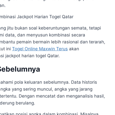
an.
yang jitu bukan soal keberuntungan semata, tetapi
i data, dan menyusun kombinasi secara
mbantu pemain bermain lebih rasional dan terarah,
ut ini
Togel Online Maxwin Terus
akan
 jackpot harian togel Qatar.
Sebelumnya
ahami pola keluaran sebelumnya. Data historis
angka yang sering muncul, angka yang jarang
e tertentu. Dengan mencatat dan menganalisis hasil,
derung berulang.
hatikan posisi angka dalam kombinasi. Misalnya,