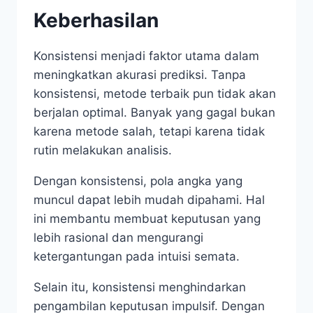
Keberhasilan
Konsistensi menjadi faktor utama dalam
meningkatkan akurasi prediksi. Tanpa
konsistensi, metode terbaik pun tidak akan
berjalan optimal. Banyak yang gagal bukan
karena metode salah, tetapi karena tidak
rutin melakukan analisis.
Dengan konsistensi, pola angka yang
muncul dapat lebih mudah dipahami. Hal
ini membantu membuat keputusan yang
lebih rasional dan mengurangi
ketergantungan pada intuisi semata.
Selain itu, konsistensi menghindarkan
pengambilan keputusan impulsif. Dengan