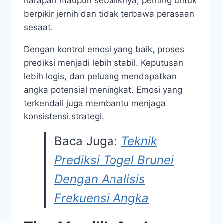
harapan maupun sebaliknya, penting untuk
berpikir jernih dan tidak terbawa perasaan
sesaat.
Dengan kontrol emosi yang baik, proses
prediksi menjadi lebih stabil. Keputusan
lebih logis, dan peluang mendapatkan
angka potensial meningkat. Emosi yang
terkendali juga membantu menjaga
konsistensi strategi.
Baca Juga:
Teknik
Prediksi Togel Brunei
Dengan Analisis
Frekuensi Angka