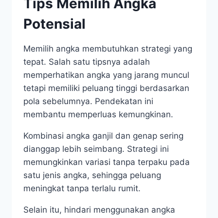
Tips Memilih Angka
Potensial
Memilih angka membutuhkan strategi yang
tepat. Salah satu tipsnya adalah
memperhatikan angka yang jarang muncul
tetapi memiliki peluang tinggi berdasarkan
pola sebelumnya. Pendekatan ini
membantu memperluas kemungkinan.
Kombinasi angka ganjil dan genap sering
dianggap lebih seimbang. Strategi ini
memungkinkan variasi tanpa terpaku pada
satu jenis angka, sehingga peluang
meningkat tanpa terlalu rumit.
Selain itu, hindari menggunakan angka