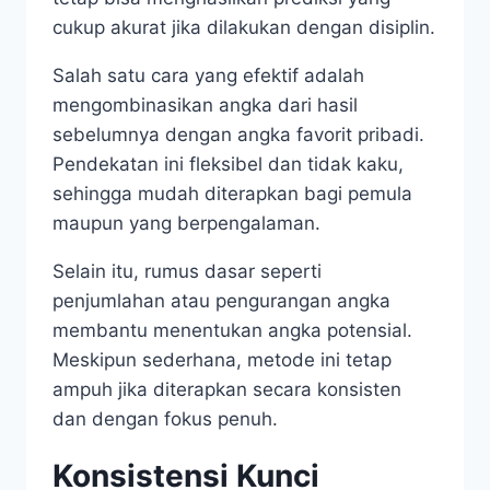
cukup akurat jika dilakukan dengan disiplin.
Salah satu cara yang efektif adalah
mengombinasikan angka dari hasil
sebelumnya dengan angka favorit pribadi.
Pendekatan ini fleksibel dan tidak kaku,
sehingga mudah diterapkan bagi pemula
maupun yang berpengalaman.
Selain itu, rumus dasar seperti
penjumlahan atau pengurangan angka
membantu menentukan angka potensial.
Meskipun sederhana, metode ini tetap
ampuh jika diterapkan secara konsisten
dan dengan fokus penuh.
Konsistensi Kunci