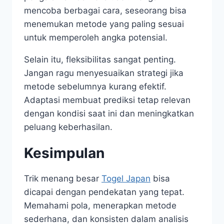
mencoba berbagai cara, seseorang bisa
menemukan metode yang paling sesuai
untuk memperoleh angka potensial.
Selain itu, fleksibilitas sangat penting.
Jangan ragu menyesuaikan strategi jika
metode sebelumnya kurang efektif.
Adaptasi membuat prediksi tetap relevan
dengan kondisi saat ini dan meningkatkan
peluang keberhasilan.
Kesimpulan
Trik menang besar
Togel Japan
bisa
dicapai dengan pendekatan yang tepat.
Memahami pola, menerapkan metode
sederhana, dan konsisten dalam analisis