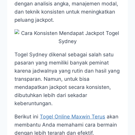
dengan analisis angka, manajemen modal,
dan teknik konsisten untuk meningkatkan
peluang jackpot.
Togel Sydney dikenal sebagai salah satu
pasaran yang memiliki banyak peminat
karena jadwalnya yang rutin dan hasil yang
transparan. Namun, untuk bisa
mendapatkan jackpot secara konsisten,
dibutuhkan lebih dari sekadar
keberuntungan.
Berikut ini
Togel Online Maxwin Terus
akan
membantu Anda memahami cara bermain
dengan lebih terarah dan efektif.